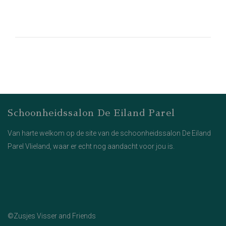
Schoonheidssalon De Eiland Parel
Van harte welkom op de site van de schoonheidssalon De Eiland
Parel Vlieland, waar er echt nog aandacht voor jou is.
©Zusjes Visser and Friends