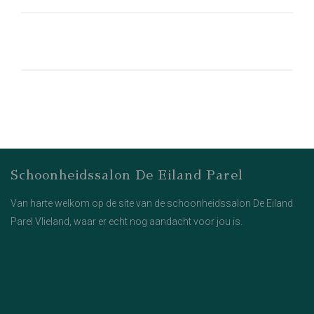
Schoonheidssalon De Eiland Parel
Van harte welkom op de site van de schoonheidssalon De Eiland
Parel Vlieland, waar er echt nog aandacht voor jou is.