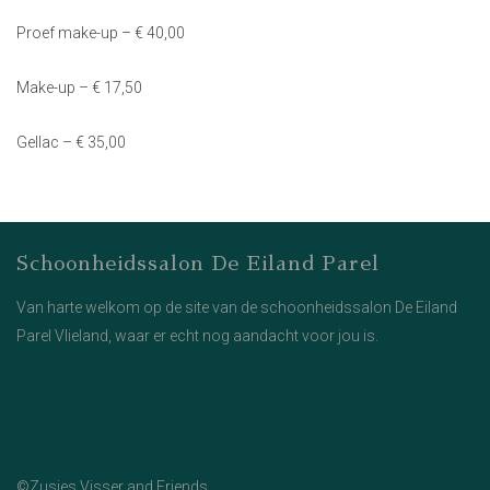
Proef make-up – € 40,00
Make-up – € 17,50
Gellac – € 35,00
Schoonheidssalon De Eiland Parel
Van harte welkom op de site van de schoonheidssalon De Eiland
Parel Vlieland, waar er echt nog aandacht voor jou is.
©Zusjes Visser and Friends