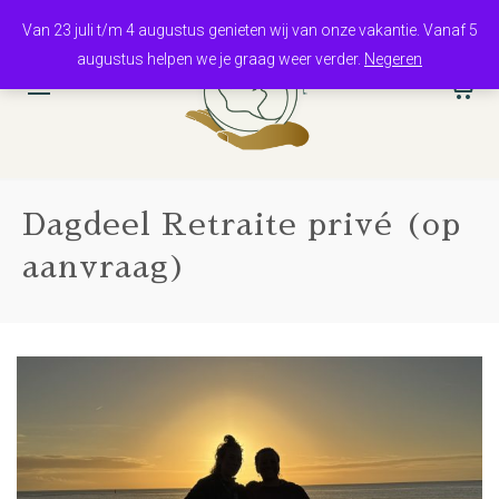
Van 23 juli t/m 4 augustus genieten wij van onze vakantie. Vanaf 5
augustus helpen we je graag weer verder.
Negeren
0
Dagdeel Retraite privé (op
aanvraag)