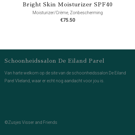
Bright Skin Moisturizer SPF40
Moisturizer/Crème
,
Zonbescherming
€
75.50
Schoonheidssalon De Eiland Parel
Van harte welkom op de site van de schoonheidssalon De Eiland
Parel Vlieland, waar er echt nog aandacht voor jou is.
©Zusjes Visser and Friends