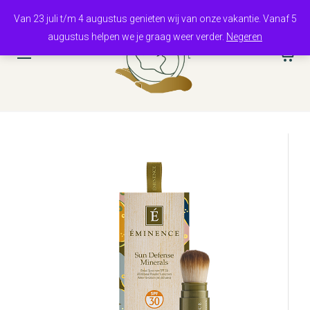
Van 23 juli t/m 4 augustus genieten wij van onze vakantie. Vanaf 5
augustus helpen we je graag weer verder.
Negeren
0