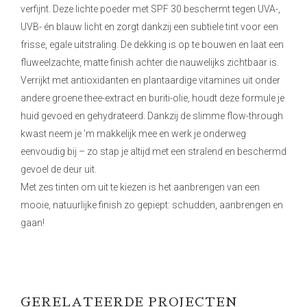
verfijnt. Deze lichte poeder met SPF 30 beschermt tegen UVA-,
UVB- én blauw licht en zorgt dankzij een subtiele tint voor een
frisse, egale uitstraling. De dekking is op te bouwen en laat een
fluweelzachte, matte finish achter die nauwelijks zichtbaar is.
Verrijkt met antioxidanten en plantaardige vitamines uit onder
andere groene thee-extract en buriti-olie, houdt deze formule je
huid gevoed en gehydrateerd. Dankzij de slimme flow-through
kwast neem je ’m makkelijk mee en werk je onderweg
eenvoudig bij – zo stap je altijd met een stralend en beschermd
gevoel de deur uit.
Met zes tinten om uit te kiezen is het aanbrengen van een
mooie, natuurlijke finish zo gepiept: schudden, aanbrengen en
gaan!
GERELATEERDE PROJECTEN