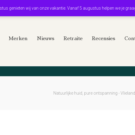
ustus genieten wij van onze vakantie. Vanaf 5 augustus helpen we je graa
Merken
Nieuws
Retraite
Recensies
Cont
Natuurlijke huid, pure ontspanning - Vlielan