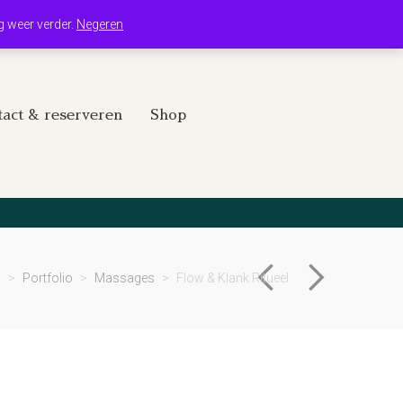
Winkelwagen
Mijn account
g weer verder.
Negeren
act & reserveren
Shop
d
>
Portfolio
>
Massages
>
Flow & Klank Ritueel