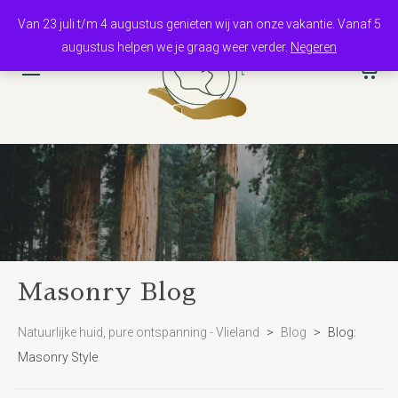
Van 23 juli t/m 4 augustus genieten wij van onze vakantie. Vanaf 5
augustus helpen we je graag weer verder.
Negeren
0
Masonry Blog
Natuurlijke huid, pure ontspanning - Vlieland
>
Blog
>
Blog:
Masonry Style