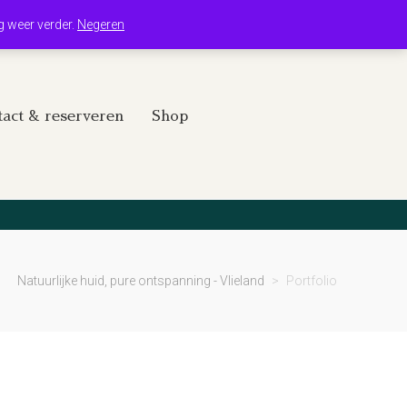
Winkelwagen
Mijn account
g weer verder.
Negeren
act & reserveren
Shop
Natuurlijke huid, pure ontspanning - Vlieland
>
Portfolio