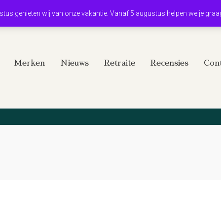
ustus genieten wij van onze vakantie. Vanaf 5 augustus helpen we je graa
Merken
Nieuws
Retraite
Recensies
Cont