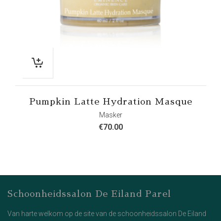
Pumpkin Latte Hydration Masque
Masker
€
70.00
Schoonheidssalon De Eiland Parel
Van harte welkom op de site van de schoonheidssalon De Eiland