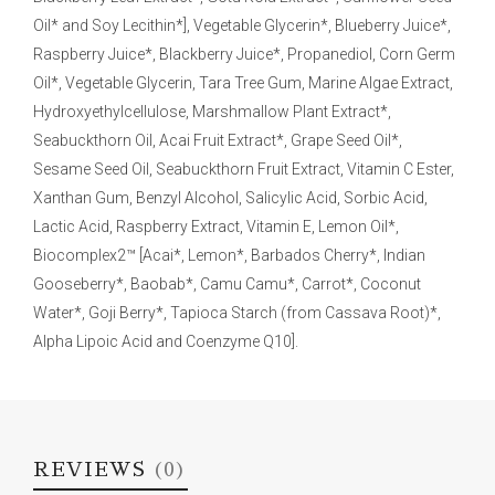
Oil* and Soy Lecithin*], Vegetable Glycerin*, Blueberry Juice*,
Raspberry Juice*, Blackberry Juice*, Propanediol, Corn Germ
Oil*, Vegetable Glycerin, Tara Tree Gum, Marine Algae Extract,
Hydroxyethylcellulose, Marshmallow Plant Extract*,
Seabuckthorn Oil, Acai Fruit Extract*, Grape Seed Oil*,
Sesame Seed Oil, Seabuckthorn Fruit Extract, Vitamin C Ester,
Xanthan Gum, Benzyl Alcohol, Salicylic Acid, Sorbic Acid,
Lactic Acid, Raspberry Extract, Vitamin E, Lemon Oil*,
Biocomplex2™ [Acai*, Lemon*, Barbados Cherry*, Indian
Gooseberry*, Baobab*, Camu Camu*, Carrot*, Coconut
Water*, Goji Berry*, Tapioca Starch (from Cassava Root)*,
Alpha Lipoic Acid and Coenzyme Q10].
REVIEWS
(0)