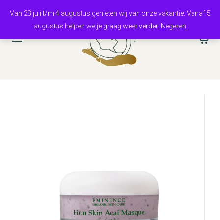
Van 23 juli t/m 4 augustus genieten wij van onze vakantie. Vanaf 5
augustus helpen we je graag weer verder.
Negeren
0