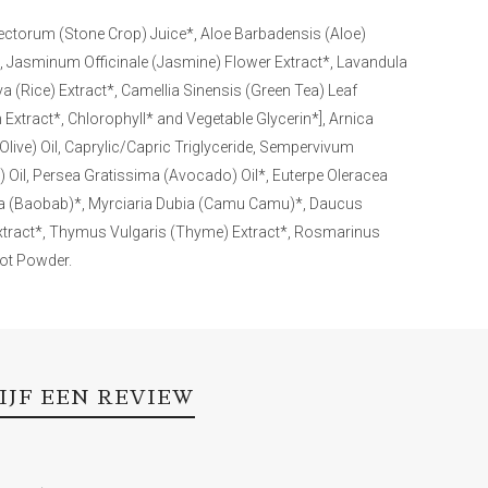
ectorum (Stone Crop) Juice*, Aloe Barbadensis (Aloe)
*, Jasminum Officinale (Jasmine) Flower Extract*, Lavandula
va (Rice) Extract*, Camellia Sinensis (Green Tea) Leaf
Extract*, Chlorophyll* and Vegetable Glycerin*], Arnica
Olive) Oil, Caprylic/Capric Triglyceride, Sempervivum
 Oil, Persea Gratissima (Avocado) Oil*, Euterpe Oleracea
ata (Baobab)*, Myrciaria Dubia (Camu Camu)*, Daucus
 Extract*, Thymus Vulgaris (Thyme) Extract*, Rosmarinus
oot Powder.
IJF EEN REVIEW