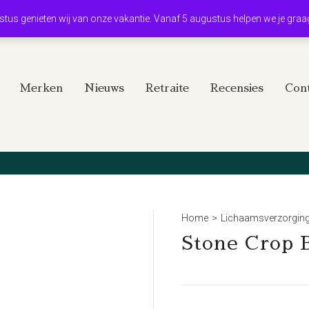
ustus genieten wij van onze vakantie. Vanaf 5 augustus helpen we je graa
Merken
Nieuws
Retraite
Recensies
Cont
Home
>
Lichaamsverzorgin
Stone Crop 