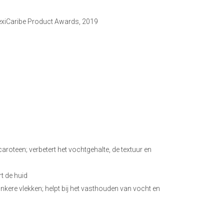
MexiCaribe Product Awards, 2019
caroteen; verbetert het vochtgehalte, de textuur en
rt de huid
onkere vlekken; helpt bij het vasthouden van vocht en