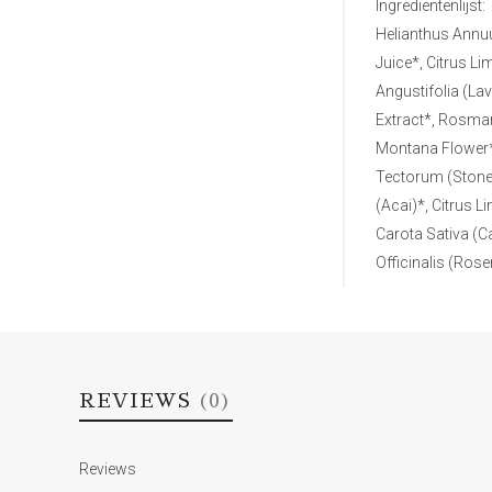
Ingrediëntenlijst:
Helianthus Annuu
Juice*, Citrus L
Angustifolia (Lav
Extract*, Rosmar
Montana Flower*, 
Tectorum (Stone 
(Acai)*, Citrus 
Carota Sativa (C
Officinalis (Ros
REVIEWS
(0)
Reviews