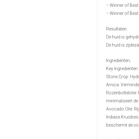
– Winner of Bes
– Winner of Best
Resultaten:
De huid is gehyd
De huid is zijdez
Ingrediënten;
Key Ingrediënten
Stone Crop: Hydra
Arnica: Verminder
Rozenbottelolie: 
minimaliseert de
Avocado Olie: Rij
Indiase Kruisbes:
beschermt de voc