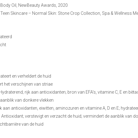
t Body Oil, NewBeauty Awards, 2020
 Teen Skincare – Normal Skin: Stone Crop Collection, Spa & Wellness 
rateerd
acht
teert en verheldert de huid
t het verschijnen van striae
Hydraterend; rijk aan antioxidanten; bron van EFA’s, vitamine C, E en bèta
 aanblik van donkere vlekken
k aan antioxidanten, eiwitten, aminozuren en vitamine A, D en E; hydratee
 Antioxidant; verstevigt en verzacht de huid; vermindert de aanblik van d
htbarrière van de huid