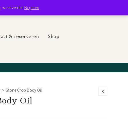
Winkelwagen
Mijn account
g weer verder.
Negeren
act & reserveren
Shop
g
>
Stone Crop Body Oil
Body Oil