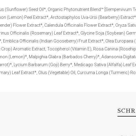
s (Sunflower) Seed Oil*, Organic Phytonutrient Blend™ [Sempervivum T
imon (Lemon) Peel Extract*, Arctostaphylos Uva-Ursi (Bearberry) Extract
ender) Flower Extract*, Calendula Officinalis Flower Extract*, Oryza Sati
inus Officinalis (Rosemary) Leaf Extract*, Glycine Soja (Soybean) Germ 
Emblica Officinalis (Indian Gooseberry) Fruit Extract*, Olea Europaea (
Crop) Aromatic Extract, Tocopherol (Vitamin E), Rosa Canina (Rosehip)
Limon (Lemon)*, Malpighia Glabra (Barbados Cherry)*, Adansonia Digit
arrot)*, Lycium Barbarum (Goji) Berry*, Medicago Sativa (Alfalfa) Leaf
emary) Leaf Extract*, Olus (Vegetable) Oil, Curcuma Longa (Turmeric) R
SCHR