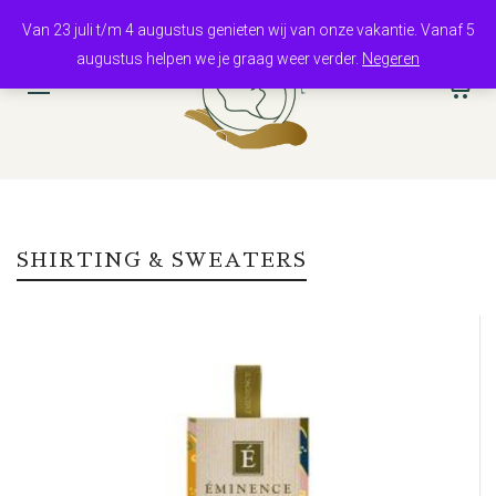
Van 23 juli t/m 4 augustus genieten wij van onze vakantie. Vanaf 5
augustus helpen we je graag weer verder.
Negeren
0
SHIRTING & SWEATERS