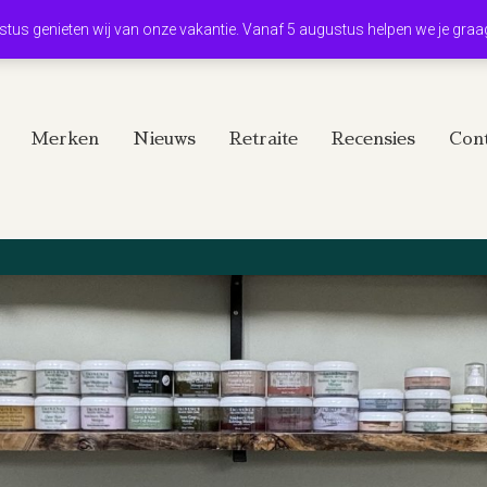
ustus genieten wij van onze vakantie. Vanaf 5 augustus helpen we je graa
Merken
Nieuws
Retraite
Recensies
Cont