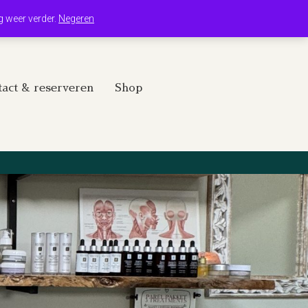
Winkelwagen
Mijn account
g weer verder.
Negeren
act & reserveren
Shop