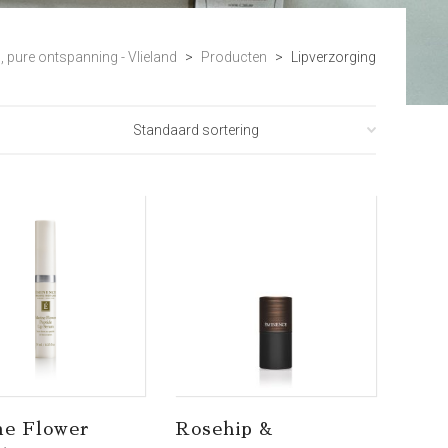
d, pure ontspanning - Vlieland
>
Producten
>
Lipverzorging
ne Flower
Rosehip &