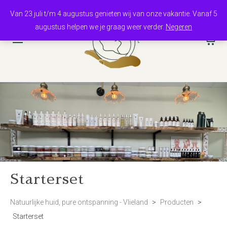
Van 23 juli t/m 4 augustus genieten wij van onze vakantie. Vanaf 5
augustus helpen we je graag weer verder.
Negeren
0
Starterset
Natuurlijke huid, pure ontspanning - Vlieland
>
Producten
>
Starterset