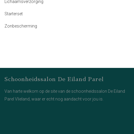
Lichaamsverzorging
Starterset
Zonbescherming
Schoonheidssalon De Eiland Parel
Van harte welkom op de site van de schoonheidssalon De Eiland
Parel Vlieland, waar er echt nog aandacht voor jou is.