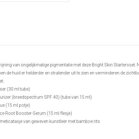
hijning van ongelijkmatige pigmentatie met deze Bright Skin Startersset. 
en de huid er helderder en stralender uit te zien en verminderen de zich
at:
ser (30 ml tube)
turizer (breedspectrum SPF 40) (tube van 15 ml)
ue (15 ml potje)
rice Root Booster-Serum (15 ml flesje)
meticatasje van geweven kunstleer met bamboe rits