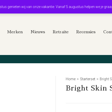
ustus genieten wij van onze vakantie. Vanaf 5 augustus helpen we je graa
Merken
Nieuws
Retraite
Recensies
Cont
Home
>
Starterset
>
Bright S
Bright Skin 