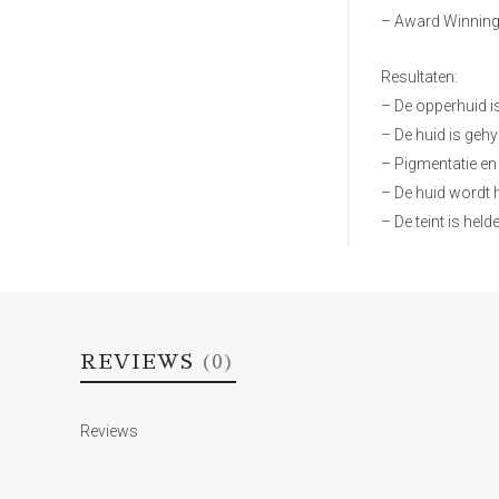
– Award Winning, 
Resultaten:
– De opperhuid i
– De huid is gehy
– Pigmentatie e
– De huid wordt 
– De teint is hel
REVIEWS
(0)
Reviews