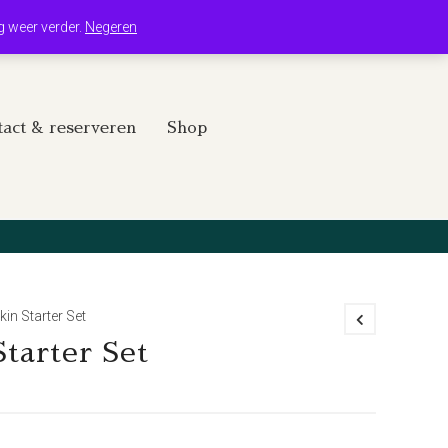
Winkelwagen
Mijn account
g weer verder.
Negeren
act & reserveren
Shop
kin Starter Set
Starter Set