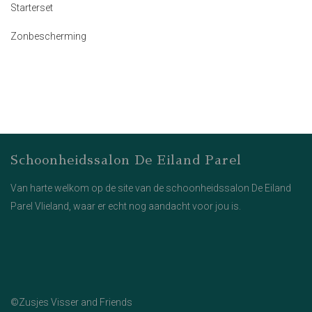
Starterset
Zonbescherming
Schoonheidssalon De Eiland Parel
Van harte welkom op de site van de schoonheidssalon De Eiland
Parel Vlieland, waar er echt nog aandacht voor jou is.
©Zusjes Visser and Friends