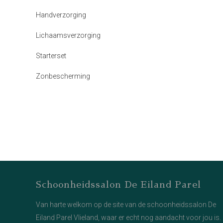
Handverzorging
Lichaamsverzorging
Starterset
Zonbescherming
Schoonheidssalon De Eiland Parel
Van harte welkom op de site van de schoonheidssalon De
Eiland Parel Vlieland, waar er echt nog aandacht voor jou is.