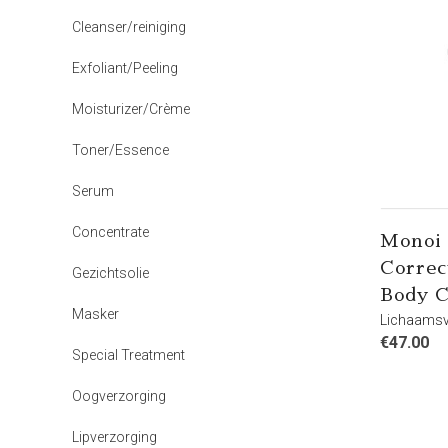
Cleanser/reiniging
Exfoliant/Peeling
Moisturizer/Crème
Toner/Essence
Serum
Concentrate
Monoi
Correc
Gezichtsolie
Body 
Masker
Lichaamsv
€
47.00
Special Treatment
Oogverzorging
Lipverzorging