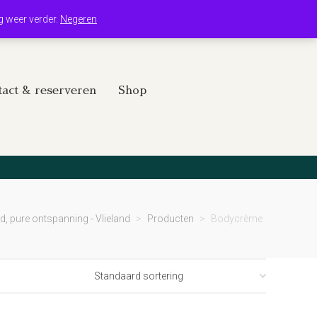
Winkelwagen
Mijn account
g weer verder.
Negeren
act & reserveren
Shop
id, pure ontspanning - Vlieland
>
Producten
>
Bodycrème