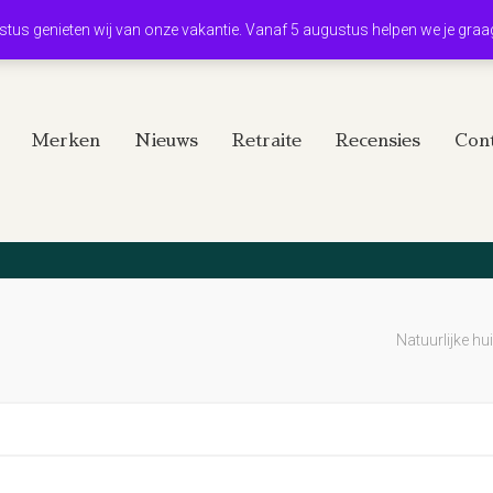
ustus genieten wij van onze vakantie. Vanaf 5 augustus helpen we je graa
Merken
Nieuws
Retraite
Recensies
Cont
Natuurlijke hu