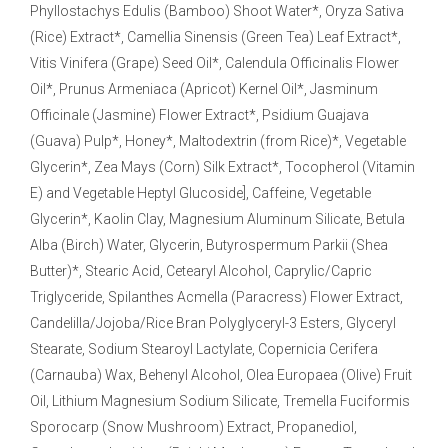
Phyllostachys Edulis (Bamboo) Shoot Water*, Oryza Sativa
(Rice) Extract*, Camellia Sinensis (Green Tea) Leaf Extract*,
Vitis Vinifera (Grape) Seed Oil*, Calendula Officinalis Flower
Oil*, Prunus Armeniaca (Apricot) Kernel Oil*, Jasminum
Officinale (Jasmine) Flower Extract*, Psidium Guajava
(Guava) Pulp*, Honey*, Maltodextrin (from Rice)*, Vegetable
Glycerin*, Zea Mays (Corn) Silk Extract*, Tocopherol (Vitamin
E) and Vegetable Heptyl Glucoside], Caffeine, Vegetable
Glycerin*, Kaolin Clay, Magnesium Aluminum Silicate, Betula
Alba (Birch) Water, Glycerin, Butyrospermum Parkii (Shea
Butter)*, Stearic Acid, Cetearyl Alcohol, Caprylic/Capric
Triglyceride, Spilanthes Acmella (Paracress) Flower Extract,
Candelilla/Jojoba/Rice Bran Polyglyceryl-3 Esters, Glyceryl
Stearate, Sodium Stearoyl Lactylate, Copernicia Cerifera
(Carnauba) Wax, Behenyl Alcohol, Olea Europaea (Olive) Fruit
Oil, Lithium Magnesium Sodium Silicate, Tremella Fuciformis
Sporocarp (Snow Mushroom) Extract, Propanediol,