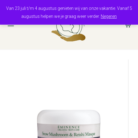
Van 23 juli t/m 4 augustus genieten wij van onze vakantie. Vanaf 5
augustus helpen we je graag weer verder.
Negeren
0