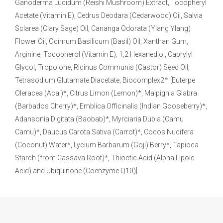
Ganoderma Lucidum (Reishi Mushroom) Extract, Tocopheryl
Acetate (Vitamin E), Cedrus Deodara (Cedarwood) Oil, Salvia
Sclarea (Clary Sage) Oil, Cananga Odorata (Ylang Ylang)
Flower Oil, Ocimum Basilicum (Basil) Oil, Xanthan Gum,
Arginine, Tocopherol (Vitamin E), 1,2 Hexanediol, Caprylyl
Glycol, Tropolone, Ricinus Communis (Castor) Seed Oil,
Tetrasodium Glutamate Diacetate, Biocomplex2™ [Euterpe
Oleracea (Acai)*, Citrus Limon (Lemon)*, Malpighia Glabra
(Barbados Cherry)*, Emblica Officinalis (Indian Gooseberry)*,
Adansonia Digitata (Baobab)*, Myrciaria Dubia (Camu
Camu)*, Daucus Carota Sativa (Carrot)*, Cocos Nucifera
(Coconut) Water*, Lycium Barbarum (Goji) Berry*, Tapioca
Starch (from Cassava Root)*, Thioctic Acid (Alpha Lipoic
Acid) and Ubiquinone (Coenzyme Q10)].