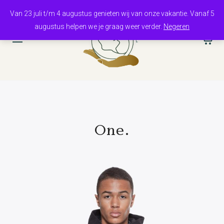
Van 23 juli t/m 4 augustus genieten wij van onze vakantie. Vanaf 5
augustus helpen we je graag weer verder.
Negeren
0
One.