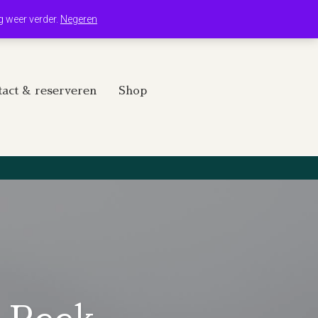
Winkelwagen
Mijn account
g weer verder.
Negeren
act & reserveren
Shop