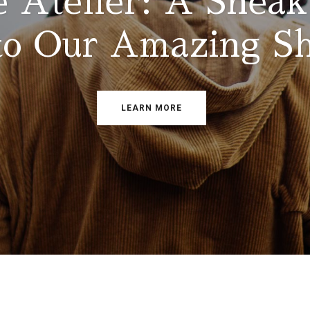
e Atelier: A Snea
to Our Amazing S
LEARN MORE