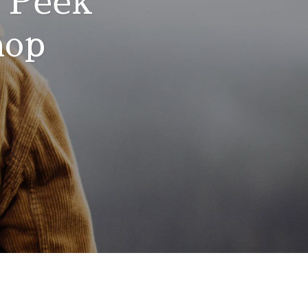
k Peek
hop